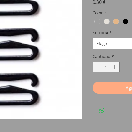
Precio
0,30 €
Color
*
MEDIDA
*
Elegir
Cantidad
*
Agr