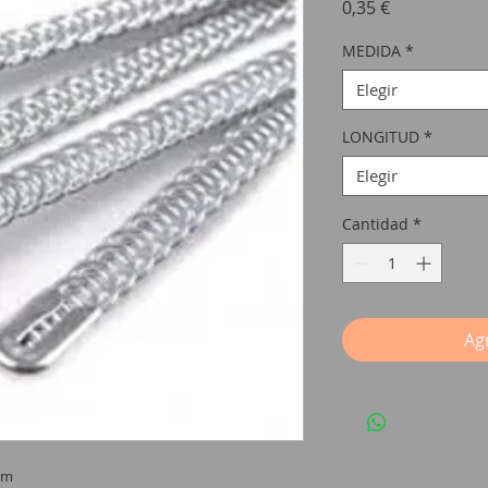
Precio
0,35 €
MEDIDA
*
Elegir
LONGITUD
*
Elegir
Cantidad
*
Agr
mm